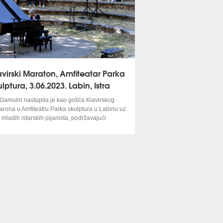
avirski Maraton, Amfiteatar Parka
ulptura, 3.06.2023. Labin, Istra
 Gamulin nastupila je kao gošća Klavirskog
arona u Amfiteatru Parka skulptura u Labinu uz
 mladih istarskih pijanista, podržavajući
diciju koja već godinama na tom povijesnom
litetu okuplja ljubitelje dobre glazbe svih
eracija.