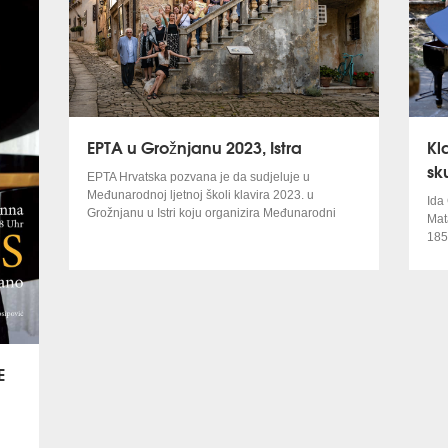
EPTA u Grožnjanu 2023, Istra
Kl
sk
EPTA Hrvatska pozvana je da sudjeluje u
Međunarodnoj ljetnoj školi klavira 2023. u
Ida
Grožnjanu u Istri koju organizira Međunarodni
Mat
kulturni centar Hrvatske glazbene mladeži.
185
tra
Za talentirane mlade pijaniste bilo je prekrasno
loka
iskustvo sudjelovati na majstorskim tečajevima
gen
kod eminentnih profesora klavira koji su imali
priliku vježbati i nastupati na čarobnim mjestima
ovog drevnog grada.
E