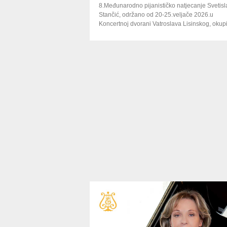
8.Međunarodno pijanističko natjecanje Svetisl
Stančić, održano od 20-25.veljače 2026.u
Koncertnoj dvorani Vatroslava Lisinskog, okupi
je brojne ljubitelje klavirske glazbe. Na
ceremoniji dodjele nagrada, predsjednica
natjecanja Ida Gamulin čestitala je svim
natjecateljima a posebno našim pijanistima Iv
Petrović Poljaku i Stipi Prskalu na osvojenim
nagradama u finalu. Predsjednik ocjenjivačko
suda, britanski pijanist Peter Donohoe uručio j
nagrade finalistima uz čestitke EPTA-i na odlič
organizaciji i visokom nivou natjecanja.
Ocjenjivački sud u sastavu Peter Donohoe (UK
Grigory Gruzman (Germany), Milana Chernya
(Austria), Peter Nagy (Hungary), Konstantin
Krasnitsky (Belarus), Katarina Krpan (Cro) i Id
Gamulin (Cro) svojom reputacijom i imenom
privukli su mlade pijaniste iz cijelog svijeta koj
pokazali zavidno umijeće i majstorstvo, poseb
finalu uz Simfonijski orkestar HRT-a.