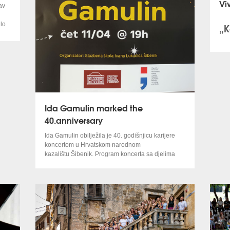
Vi
av
lo
„K
anu
g
e
noj
Ida Gamulin marked the
40.anniversary
),
vska
Ida Gamulin obilježila je 40. godišnjicu karijere
koncertom u Hrvatskom narodnom
a
kazalištu Šibenik. Program koncerta sa djelima
Schuberta, Chopina, Pejačević i Papandopula,
i su
završio je skladbom Jubilus hrvatskog skladatelja
no u
Ive Josipovića, po kojoj je i nazvan ovaj obljetnički
koncert.
Održala je i majstorski tečaj za mlade pijaniste u
Glazbenoj školi Ivana Lukačića..