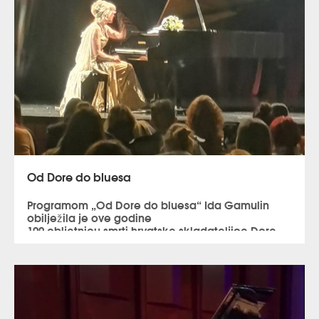
Od Dore do bluesa
Programom „Od Dore do bluesa“ Ida Gamulin
obilježila je ove godine
100.obljetnicu smrti hrvatske skladateljice Dore
Pejačević:
Koncertna dvorana Ante Starčević,
Gospić, 25.siječnja 2023 Koncertna dvorana,
Požega, 28.veljače 2023 Hrvatski dom,
Split, 9.ožujka 2023 Kneževa palača,