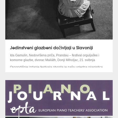
Jedinstveni glazbeni doživljaji u Slavoniji
Ida Gamulin, Nedovršena priča, Prandau – festival orguljaške i
komorne glazbe, dvorac Mailáth, Donji Miholjac, 21. svibnja
Ovogodišnje izdanje festivala otvorila je naša ugledna pijanistica
svjetskoga glasa Ida Gamulin 21. svibnja u velikoj dvorani dvorca
Mailáth. Koncert je naslovila Nedovršena priča, povezujući pritom
Schuberta i njegovu
Nedovršenu simfoniju
, a uključujući u program
njegovu posljednju, dovršenu, autobiografsku
Sonatu u B-duru
.
Publiku, željnu iskrena i vrhunskoga glazbenog doživljaja vrlo je
vješto, prvo riječima, opisujući motive i okolnosti nastanka pojedinih
skladbi, a zatim i impresivnim pijanističkim umijećem i muzikalnošću,
uvodila u svijet Franza Schuberta, Frédérica Chopina, Dore
Pejačević i Borisa Papandopula.
Pored spomenute sonate Franza Schuberta čuli smo četiri