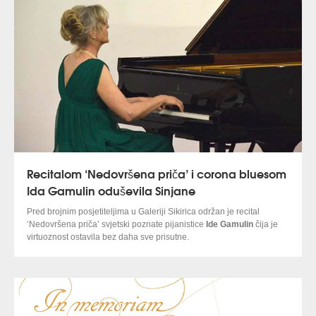
Recitalom ‘Nedovršena priča’ i corona bluesom
Ida Gamulin oduševila Sinjane
Pred brojnim posjetiteljima u Galeriji Sikirica održan je recital
‘Nedovršena priča’ svjetski poznate pijanistice
Ide Gamulin
čija je
virtuoznost ostavila bez daha sve prisutne.
Podijelivši koncert u četiri dijela, umjetnica je svaki od njih započela
kratkim uvodom i predstavljanjem djela koja će biti svirana. Publika
je doista uživala slušajući pijanisticu koja je vrlo emotivno prenijela
‘neispričane’ priče svjetskih romantika
Schuberta i Chopena
, kao i
naših svjetskih veličina
Dore Pejačević
i
Borisa Papandopula
.