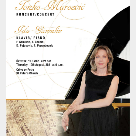
Iznoseći zanimljivosti iz njihova života, posjetitelje je polako uvlačila
u čaroban svijet glazbenih velikana i njihovih nota. Koncert je
prigodno završen corona bluesom, koji je čitavom nastupu dao
dimenziju lepršavosti i razigranosti.
Prigodnim riječima posjetiteljima se obratio ravnatelj Kulturno
umjetničkog središta Sinj
Tonći Pletikosić
, a
Branko Marić
,
ravnatelj Centra Novi Zagreb, zahvalio je pijanistici na sjajnom
nastupu i predivnoj večeri, ali je i sve prisutne podsjetio na veliki
angažman Ide Gamulin prije nekoliko godina kada je Sinju doniran
sjajan koncertni klavir.