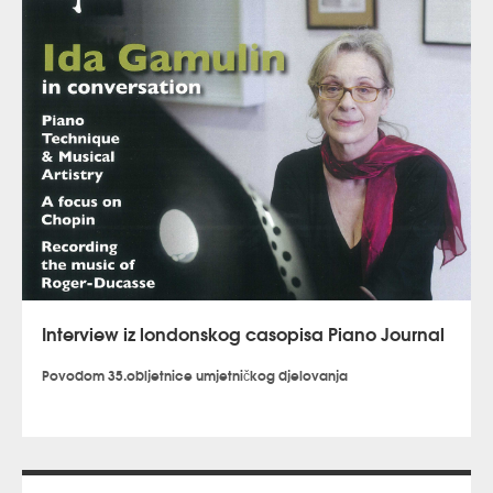
Chopinova nokturna i ciklus
Maštanja
, op. 17 Dore Pejačević i
Zdenkin striptiz
Borisa Papandopula, trodijelnu skladbu od triju
plesova koju je posvetio supruzi Zdenki, a koja je praizvedena tek
2006. na Osorskim glazbenim večerima. Praizvela ju je tada upravo
Ida Gamulin. Vješto korelirajući među svojim duševnim gibanjima i
onima skrivenim u spomenutim skladbama, Ida Gamulin publici je
ostavila najbolji dio sebe, bez zadrške, što je svima bilo blisko i
istodobno neuhvatljivo. Sve to, dakako, pridržano je samo
najboljima, u koje se naša glasovita pijanistica ubraja već odavno.
Interview iz londonskog casopisa Piano Journal
Povodom 35.obljetnice umjetničkog djelovanja