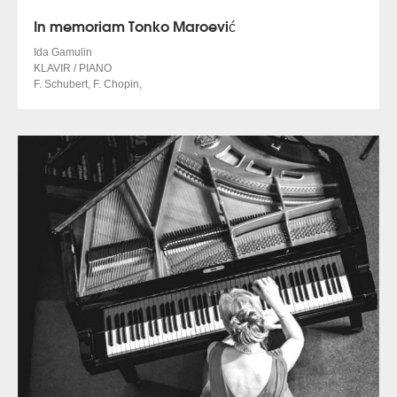
In memoriam Tonko Maroević
Ida Gamulin
KLAVIR / PIANO
F. Schubert, F. Chopin,
D. Pejačević, B. Papandopulo